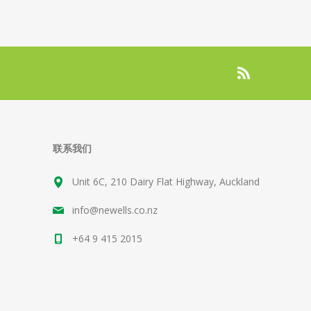
联系我们
Unit 6C, 210 Dairy Flat Highway, Auckland
info@newells.co.nz
+64 9 415 2015