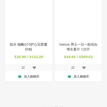
纽乐 辅酶Q10护心宝胶囊
Swisse 男士一日一粒综合
60粒
维生素片 120片
$26.00 / ¥122.20
$44.60 / ¥209.62
加入购物车
加入购物车