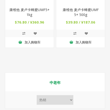
康维他 麦卢卡蜂蜜UMF5+
康维他 麦卢卡蜂蜜UMF
1kg
5+ 500g
$76.80 / ¥360.96
$39.80 / ¥187.06
加入购物车
加入购物车
中老年