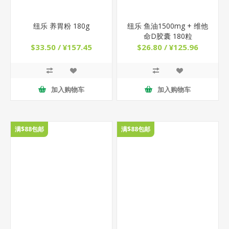
纽乐 养胃粉 180g
纽乐 鱼油1500mg + 维他
命D胶囊 180粒
$33.50 / ¥157.45
$26.80 / ¥125.96
加入购物车
加入购物车
满$88包邮
满$88包邮