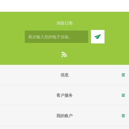
消息订阅
信息
客户服务
我的账户