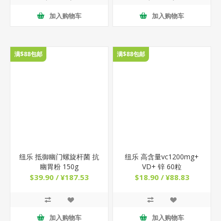
加入购物车
加入购物车
满$88包邮
满$88包邮
纽乐 抵御幽门螺旋杆菌 抗
纽乐 高含量vc1200mg+
幽胃粉 150g
VD+ 锌 60粒
$39.90 / ¥187.53
$18.90 / ¥88.83
加入购物车
加入购物车