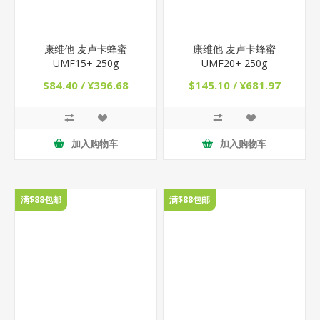
康维他 麦卢卡蜂蜜
康维他 麦卢卡蜂蜜
UMF15+ 250g
UMF20+ 250g
$84.40 / ¥396.68
$145.10 / ¥681.97
加入购物车
加入购物车
满$88包邮
满$88包邮