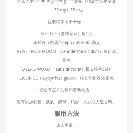
韩国人参（Panax ginseng）干燥根（相当于人参皂苷
1.38 mg）55 mg
提取物等同于干燥：
NETTLE（异株荨麻）根1克
南瓜籽（西葫芦pepo）种子500毫克
REISHI MUSHROOM（Ganoderma lucidum）蘑菇55
毫克
DYER'S WOAD（Isatis tinctoria）根＆根茎55镁
LICORICE（Glycyrrhiza glabra）根＆匍匐茎55毫克
还含有压片助剂和着色物质。
没有添加乳糖，麸质，酵母，鸡蛋，大豆或人造香料。
服用方法
成人用量：