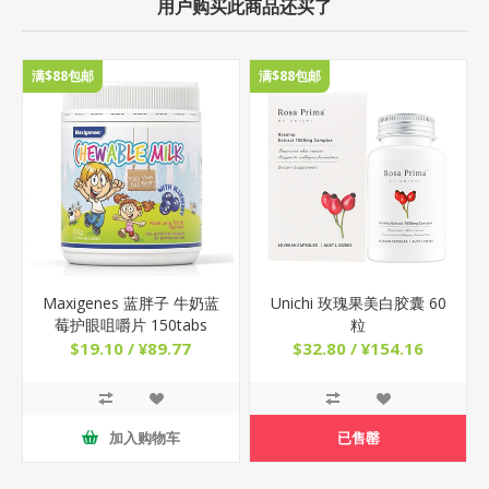
用户购买此商品还买了
满$88包邮
满$88包邮
Maxigenes 蓝胖子 牛奶蓝
Unichi 玫瑰果美白胶囊 60
莓护眼咀嚼片 150tabs
粒
$19.10 / ¥89.77
$32.80 / ¥154.16
已售罄
加入购物车