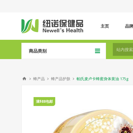
主页
品
商品类别
蜂产品
蜂产品护肤
帕氏麦卢卡蜂蜜身体黄油 175g
满$88包邮