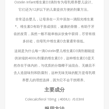
Ostelin Infant维生素D3滴剂专为母乳喂养婴儿设计。
它们还为12岁以下的儿童提供方便的剂量方法。
非常适合婴儿，让母亲在一天中添加一滴阳光维生素
*。维生素D有助于形成强壮，健康的骨骼，有助于牙
齿的发育，虽然一般不能单独从饮食中获得，尽管有很
多好处，但母乳中维生素D含量通常很低。
这就是为什么每一滴Ostelin婴儿维生素D3滴剂都能提
供浓缩的400IU剂量的维生素D3，这种维生素D3是天
然存在于体内的，与优质的分馏椰子油混合。无糖且不
含人造甜味剂和防腐剂，这种无味无味的配方是母乳喂
养婴儿的理想选择，因为它不会干扰喂养。
主要成分
Colecalciferol 10mg（400IU）/0.03ml
服用方法