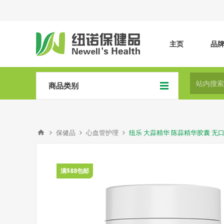
主页
品
商品类别
保健品
心血管护理
纽乐 大蒜精华 陈蒜精华胶囊 无口臭
满$88包邮