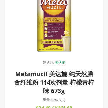
制造商:
美达施
Metamucil 美达施 纯天然膳
食纤维粉 114次剂量 柠檬青柠
味 673g
重量:
0.96kg(s)
$34.40 / ¥161.68