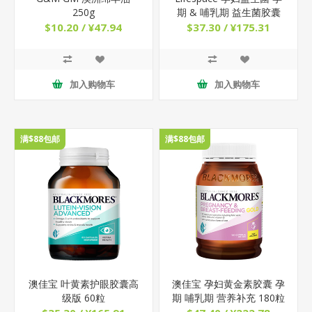
250g
期 & 哺乳期 益生菌胶囊
50粒
$10.20 / ¥47.94
$37.30 / ¥175.31
加入购物车
加入购物车
满$88包邮
满$88包邮
澳佳宝 叶黄素护眼胶囊高
澳佳宝 孕妇黄金素胶囊 孕
级版 60粒
期 哺乳期 营养补充 180粒