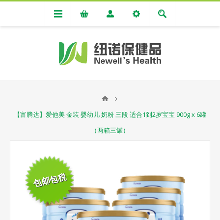
【富腾达】爱他美 金装 婴幼儿 奶粉 三段 适合1到2岁宝宝 900g x 6罐
（两箱三罐）
包邮包税