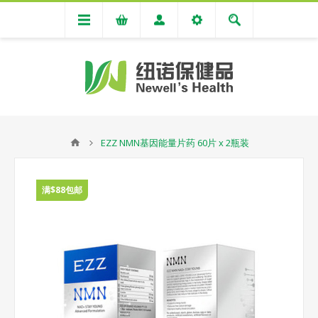
EZZ NMN基因能量片药 60片 x 2瓶装
满$88包邮