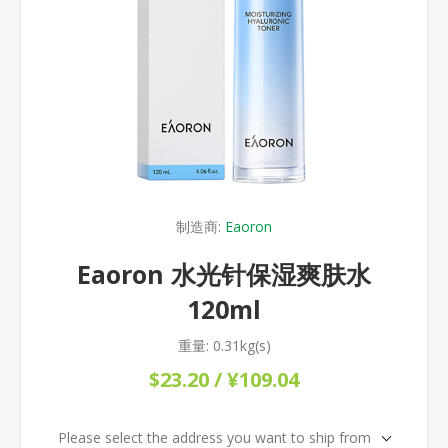
制造商:
Eaoron
Eaoron 水光针保湿爽肤水
120ml
重量:
0.31kg(s)
$23.20 / ¥109.04
Please select the address you want to ship from