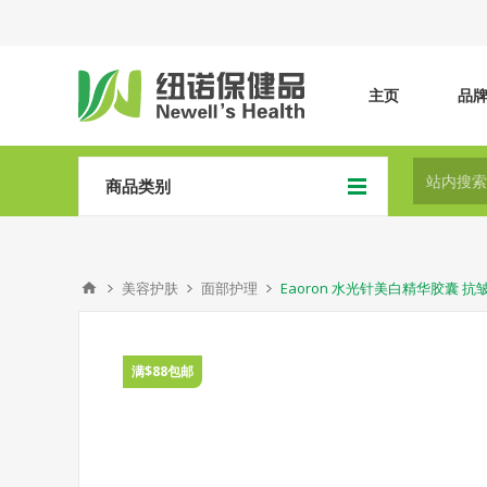
主页
品
商品类别
美容护肤
面部护理
Eaoron 水光针美白精华胶囊 抗
满$88包邮