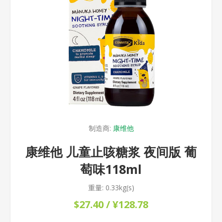
制造商:
康维他
康维他 儿童止咳糖浆 夜间版 葡
萄味118ml
重量:
0.33kg(s)
$27.40 / ¥128.78