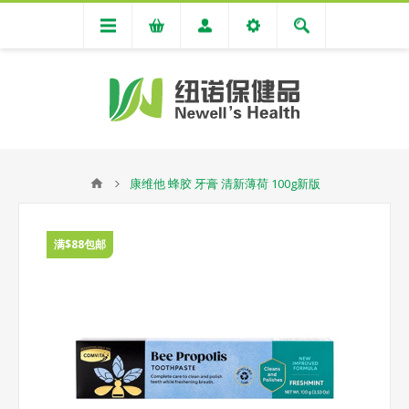
康维他 蜂胶 牙膏 清新薄荷 100g新版
满$88包邮