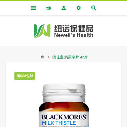
澳佳宝 奶蓟草片 42片
满$88包邮