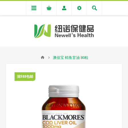
澳佳宝 鳕鱼甘油 80粒
满$88包邮