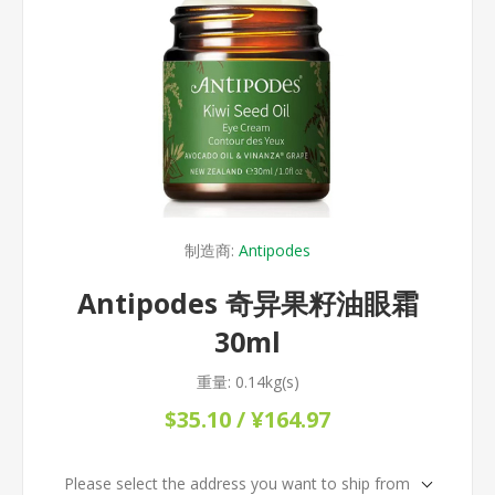
制造商:
Antipodes
Antipodes 奇异果籽油眼霜
30ml
重量:
0.14kg(s)
$35.10 / ¥164.97
Please select the address you want to ship from