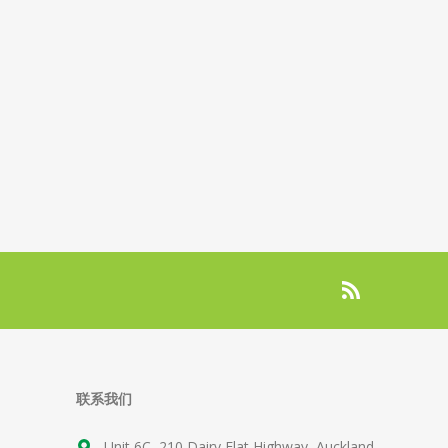
联系我们
Unit 6C, 210 Dairy Flat Highway, Auckland